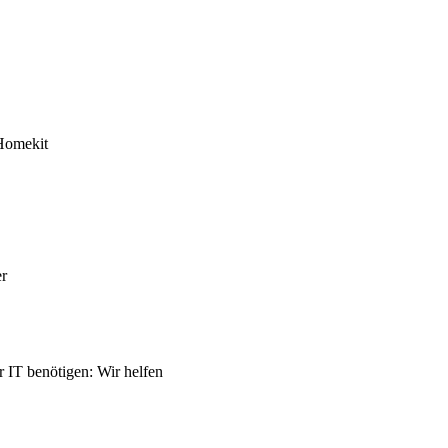
Homekit
er
r IT benötigen: Wir helfen